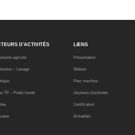
TEURS D’ACTIVITÉS
LIENS
inisme agricole
Présentation
tention – Levage
Métiers
tique
Parc machine
s TP – Poids lourds
Secteurs d’activités
trie
Certification
viaire
Actualités