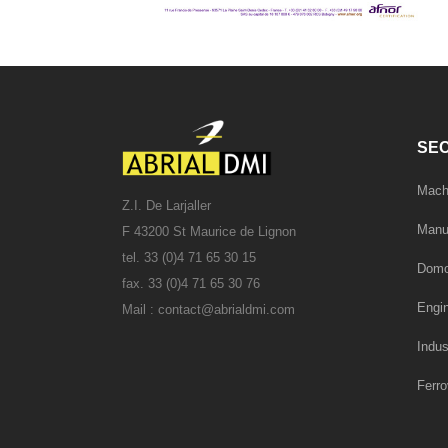
SEC
Mach
Z.I. De Larjaller
Manu
F 43200 St Maurice de Lignon
tel. 33 (0)4 71 65 30 15
Domo
fax. 33 (0)4 71 65 30 76
Engin
Mail :
contact@abrialdmi.com
Indus
Ferro