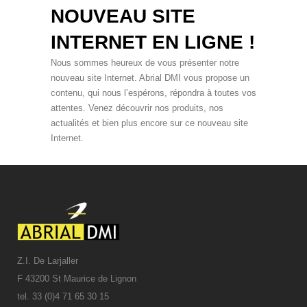
NOUVEAU SITE
INTERNET EN LIGNE !
Nous sommes heureux de vous présenter notre
nouveau site Internet. Abrial DMI vous propose un
contenu, qui nous l’espérons, répondra à toutes vos
attentes. Venez découvrir nos produits, nos
actualités et bien plus encore sur ce nouveau site
Internet.
Z.I. De Larjaller
F 43200 St Maurice de Lignon
tel. 33 (0)4 71 65 30 15